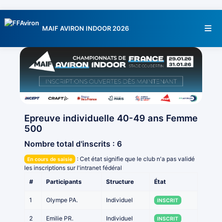
MAIF AVIRON INDOOR 2026
Epreuve individuelle 40-49 ans Femme
500
Nombre total d'inscrits : 6
:
Cet état signifie que le club n'a pas validé
En cours de saisie
les inscriptions sur l'intranet fédéral
#
Participants
Structure
État
1
Olympe PA.
Individuel
INSCRIT
2
Emilie PR.
Individuel
INSCRIT